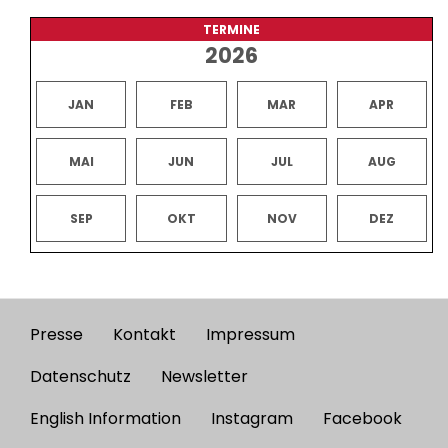
TERMINE
2026
JAN
FEB
MAR
APR
MAI
JUN
JUL
AUG
SEP
OKT
NOV
DEZ
Presse
Kontakt
Impressum
Footer
menu
Datenschutz
Newsletter
English Information
Instagram
Facebook