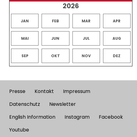
2026
JAN
FEB
MAR
APR
MAI
JUN
JUL
AUG
SEP
OKT
NOV
DEZ
Presse
Kontakt
Impressum
Footer
menu
Datenschutz
Newsletter
English Information
Instagram
Facebook
Youtube