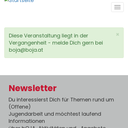
Direkt
Tog
zum
navi
Inhalt
Statusmeldung
×
Diese Veranstaltung liegt in der
Vergangenheit - melde Dich gern bei
boja@boja.at
Newsletter
Du interessierst Dich für Themen rund um
(Offene)
Jugendarbeit und möchtest laufend
Informationen