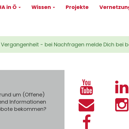
A in Ö
Wissen
Projekte
Vernetzu
on
er Vergangenheit - bei Nachfragen melde Dich bei 
 rund um (Offene)
end Informationen
gebote bekommen?