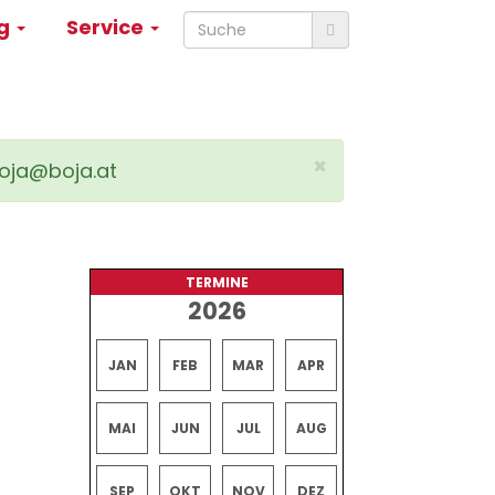
ng
Service
×
boja@boja.at
TERMINE
2026
JAN
FEB
MAR
APR
MAI
JUN
JUL
AUG
SEP
OKT
NOV
DEZ