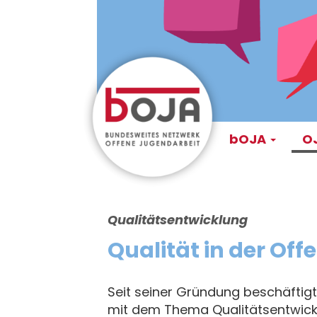
Direkt
zum
Inhalt
Main
bOJA
OJ
navigati
Qualitätsentwicklung
Qualität in der Of
Seit seiner Gründung beschäftig
mit dem Thema Qualitätsentwicklu