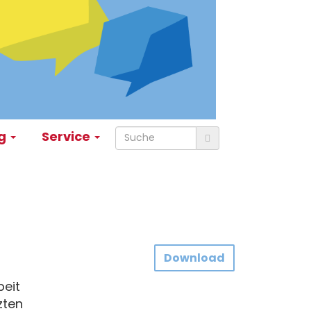
ng
Service
Download
beit
zten