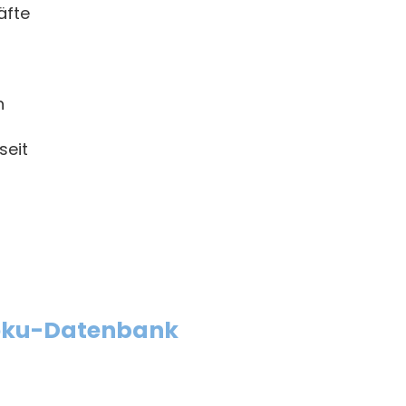
äfte
h
seit
ku-Datenbank