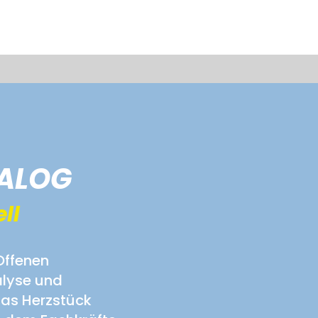
IALOG
ll
Offenen
alyse und
Das Herzstück