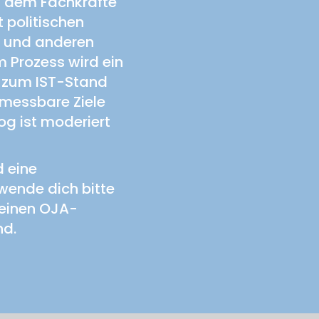
an dem Fachkräfte
 politischen
n und anderen
m Prozess wird ein
 zum IST-Stand
messbare Ziele
og ist moderiert
 eine
wende dich bitte
deinen OJA-
nd.