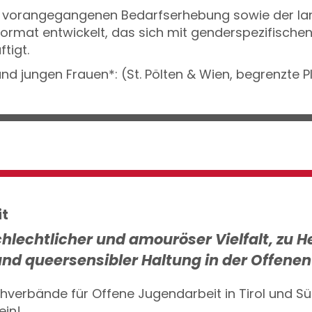
 vorangegangenen Bedarfserhebung sowie der lan
format entwickelt, das sich mit genderspezifische
tigt.
d jungen Frauen*: (St. Pölten & Wien, begrenzte P
it
chlechtlicher und amouröser Vielfalt, zu 
nd queersensibler Haltung in der Offene
verbände für Offene Jugendarbeit in Tirol und Süd
ein!