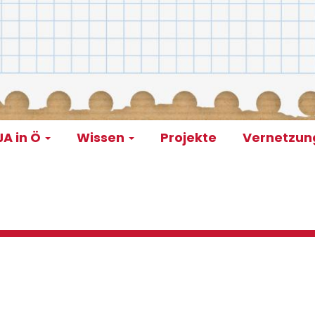
A in Ö
Wissen
Projekte
Vernetzu
on