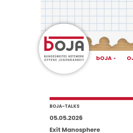
Direkt
zum
Inhalt
Main
bOJA
OJ
navigati
BOJA-TALKS
05.05.2026
Exit Manosphere