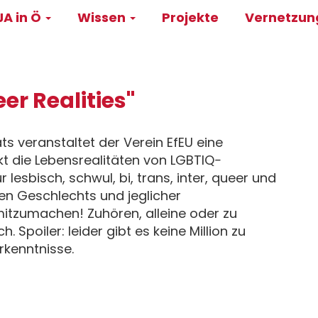
A in Ö
Wissen
Projekte
Vernetzu
on
er Realities"
 veranstaltet der Verein EfEU eine
kt die Lebensrealitäten von LGBTIQ
-
r lesbisch, schwul, bi, trans, inter, queer und
hen Geschlechts und jeglicher
mitzumachen! Zuhören, alleine oder zu
ch. Spoiler: leider gibt es keine Million zu
rkenntnisse.