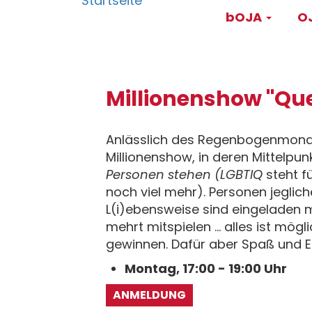
Main
Direkt
bOJA
OJ
zum
navigati
Inhalt
Millionenshow "Que
Anlässlich des Regenbogenmonats
Millionenshow, in deren Mittelpun
Personen stehen (LGBTIQ
steht fü
noch viel mehr). Personen jeglic
L(i)ebensweise sind eingeladen 
mehrt mitspielen ... alles ist mögli
gewinnen. Dafür aber Spaß und E
Montag, 17:00 - 19:00 Uhr
ANMELDUNG