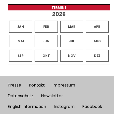
TERMINE
2026
JAN
FEB
MAR
APR
MAI
JUN
JUL
AUG
SEP
OKT
NOV
DEZ
Presse
Kontakt
Impressum
Footer
menu
Datenschutz
Newsletter
English Information
Instagram
Facebook