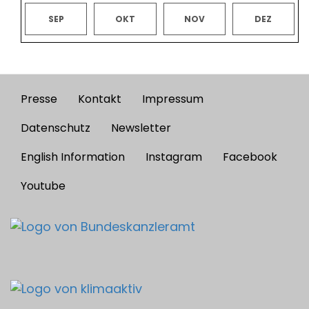
SEP
OKT
NOV
DEZ
Presse
Kontakt
Impressum
Footer
menu
Datenschutz
Newsletter
English Information
Instagram
Facebook
Youtube