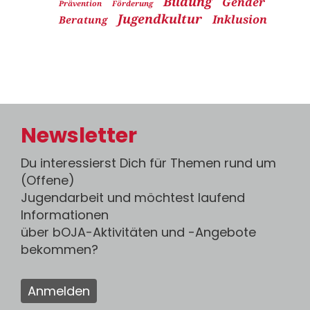
Bildung
Gender
Prävention
Förderung
Jugendkultur
Inklusion
Beratung
Newsletter
Du interessierst Dich für Themen rund um
(Offene)
Jugendarbeit und möchtest laufend
Informationen
über bOJA-Aktivitäten und -Angebote
bekommen?
Anmelden