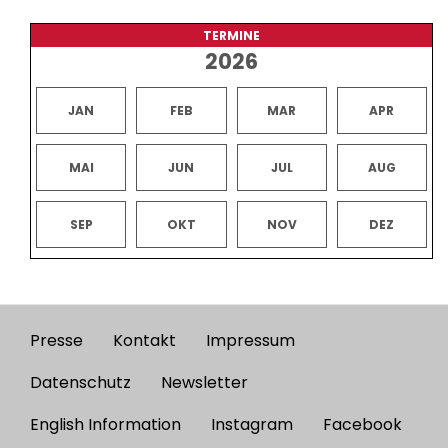
TERMINE
2026
JAN
FEB
MAR
APR
MAI
JUN
JUL
AUG
SEP
OKT
NOV
DEZ
Presse
Kontakt
Impressum
Footer
menu
Datenschutz
Newsletter
English Information
Instagram
Facebook