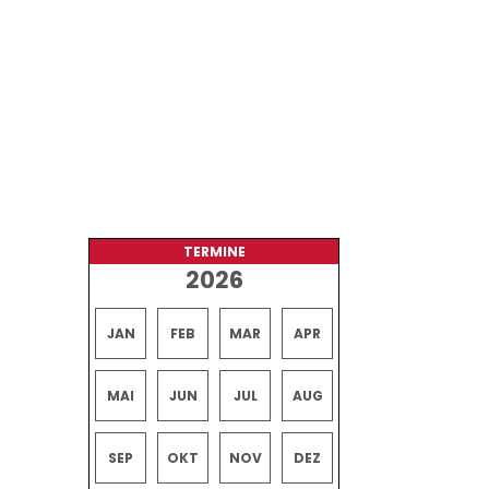
TERMINE
2026
JAN
FEB
MAR
APR
MAI
JUN
JUL
AUG
SEP
OKT
NOV
DEZ