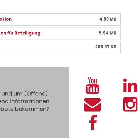
ation
4.83 MB
n für Beteiligung
5.94 MB
285.37 KB
 rund um (Offene)
end Informationen
gebote bekommen?