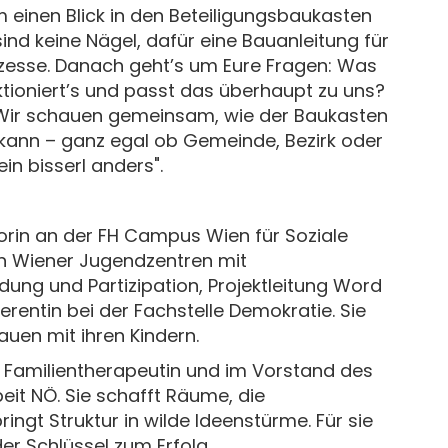
inen Blick in den Beteiligungsbaukasten
sind keine Nägel, dafür eine Bauanleitung für
ozesse. Danach geht’s um Eure Fragen: Was
ktioniert’s und passt das überhaupt zu uns?
 Wir schauen gemeinsam, wie der Baukasten
n kann – ganz egal ob Gemeinde, Bezirk oder
in bisserl anders".
ktorin an der FH Campus Wien für Soziale
in Wiener Jugendzentren mit
dung und Partizipation, Projektleitung Word
entin bei der Fachstelle Demokratie. Sie
uen mit ihren Kindern.
 Familientherapeutin und im Vorstand des
t NÖ. Sie schafft Räume, die
ngt Struktur in wilde Ideenstürme. Für sie
r Schlüssel zum Erfolg.