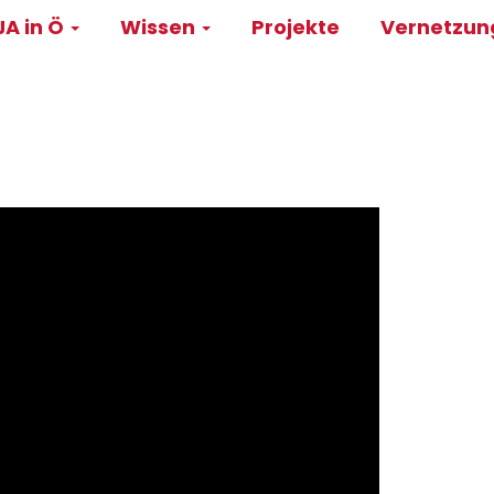
A in Ö
Wissen
Projekte
Vernetzu
on