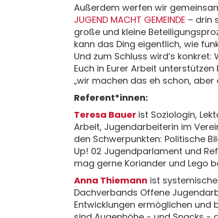
Außerdem werfen wir gemeinsam e
JUGEND MACHT GEMEINDE
– drin 
große und kleine Beteiligungspr
kann das Ding eigentlich, wie fun
Und zum Schluss wird’s konkret:
Euch in Eurer Arbeit unterstütze
„wir machen das eh schon, aber e
Referent*innen:
Teresa Bauer
ist Soziologin, Le
Arbeit, Jugendarbeiterin im Vere
den Schwerpunkten: Politische Bil
Up! 02 Jugendparlament und Refer
mag gerne Koriander und Lego ba
Anna Thiemann
ist systemische
Dachverbands Offene Jugendarbei
Entwicklungen ermöglichen und bri
sind Augenhöhe - und Snacks - de