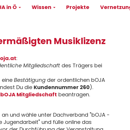
A in Ö
Wissen
Projekte
Vernetzu
on
ermäßigten Musiklizenz
oja.at
:
entliche Mitgliedschaft
des Trägers bei
r eine
Bestätigung
der ordentlichen bOJA
indest Du die
Kundennummer 260
).
 bOJA Mitgliedschaft
beantragen.
 an und wähle unter Dachverband "bOJA -
 Jugendarbeit" und fülle online das
vor der Durchführung der Veranstaltung