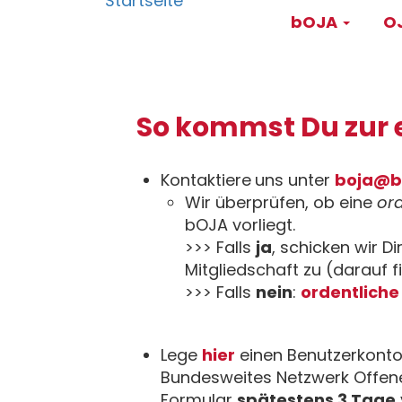
Main
Direkt
bOJA
OJ
zum
navigati
Inhalt
So kommst Du zur 
Kontaktiere
uns unter
boja@b
Wir überprüfen, ob eine
ord
bOJA vorliegt.
>>> Falls
ja
, schicken wir Di
Mitgliedschaft zu (darauf f
>>> Falls
nein
:
ordentliche
Lege
hier
einen Benutzerkonto
Bundesweites Netzwerk Offene
Formular
spätestens 3 Tage