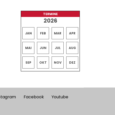
TERMINE
2026
JAN
FEB
MAR
APR
MAI
JUN
JUL
AUG
SEP
OKT
NOV
DEZ
stagram
Facebook
Youtube