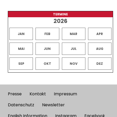
TERMINE
2026
JAN
FEB
MAR
APR
MAI
JUN
JUL
AUG
SEP
OKT
NOV
DEZ
Presse
Kontakt
Impressum
Footer
menu
Datenschutz
Newsletter
English Information
Instagram
Facebook