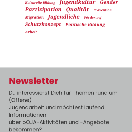
Jugendkultur
Gender
Kulturelle Bildung
Partizipation
Qualität
Prävention
Jugendliche
Migration
Förderung
Schutzkonzept
Politische Bildung
Arbeit
Newsletter
Du interessierst Dich für Themen rund um
(Offene)
Jugendarbeit und möchtest laufend
Informationen
über bOJA-Aktivitäten und -Angebote
bekommen?