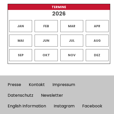
TERMINE
2026
JAN
FEB
MAR
APR
MAI
JUN
JUL
AUG
SEP
OKT
NOV
DEZ
Presse
Kontakt
Impressum
Footer
menu
Datenschutz
Newsletter
English Information
Instagram
Facebook