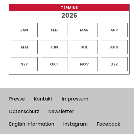
TERMINE
2026
JAN
FEB
MAR
APR
MAI
JUN
JUL
AUG
SEP
OKT
NOV
DEZ
Presse
Kontakt
Impressum
Footer
menu
Datenschutz
Newsletter
English Information
Instagram
Facebook