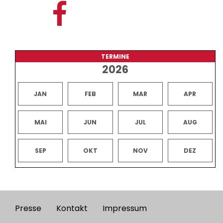
TERMINE
2026
JAN
FEB
MAR
APR
MAI
JUN
JUL
AUG
SEP
OKT
NOV
DEZ
Presse
Kontakt
Impressum
Footer