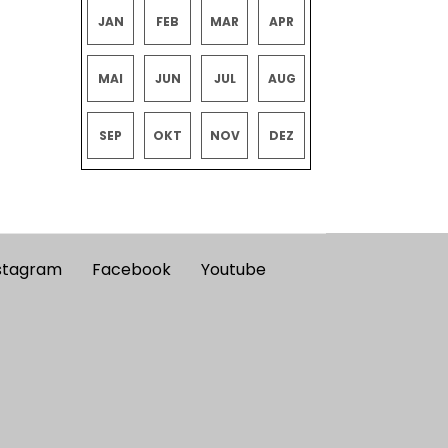
JAN
FEB
MAR
APR
MAI
JUN
JUL
AUG
SEP
OKT
NOV
DEZ
stagram
Facebook
Youtube