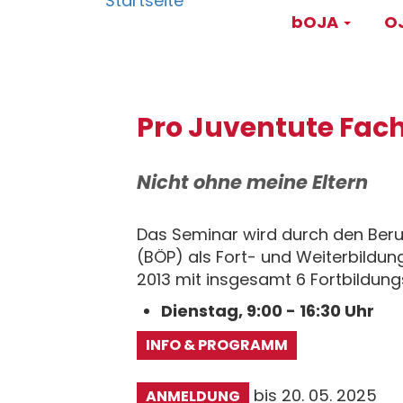
Main
Direkt
bOJA
OJ
zum
navigati
Inhalt
Pro Juventute Fac
Nicht ohne meine Eltern
Das Seminar wird durch den Beru
(BÖP) als Fort- und Weiterbild
2013 mit insgesamt 6 Fortbildung
Dienstag, 9:00 - 16:30 Uhr
INFO & PROGRAMM
bis 20. 05. 2025
ANMELDUNG