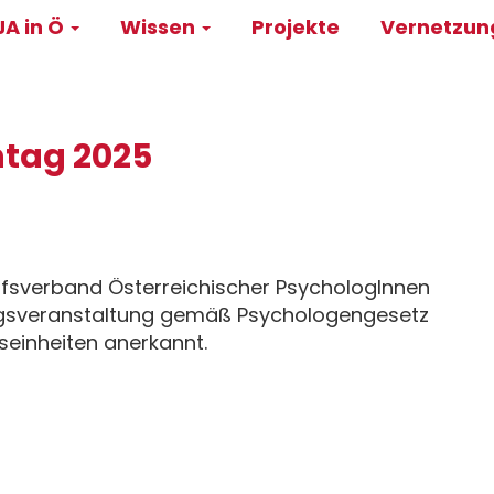
A in Ö
Wissen
Projekte
Vernetzu
on
htag 2025
fsverband Österreichischer PsychologInnen
ungsveranstaltung gemäß Psychologengesetz
seinheiten anerkannt.