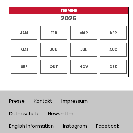
TERMINE
2026
JAN
FEB
MAR
APR
MAI
JUN
JUL
AUG
SEP
OKT
NOV
DEZ
Presse
Kontakt
Impressum
Footer
menu
Datenschutz
Newsletter
English Information
Instagram
Facebook