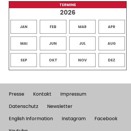
TERMINE
2026
JAN
FEB
MAR
APR
MAI
JUN
JUL
AUG
SEP
OKT
NOV
DEZ
Presse
Kontakt
Impressum
Footer
menu
Datenschutz
Newsletter
English Information
Instagram
Facebook
Youtube