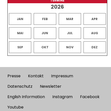
TERMINE
2026
JAN
FEB
MAR
APR
MAI
JUN
JUL
AUG
SEP
OKT
NOV
DEZ
Presse
Kontakt
Impressum
Footer
menu
Datenschutz
Newsletter
English Information
Instagram
Facebook
Youtube