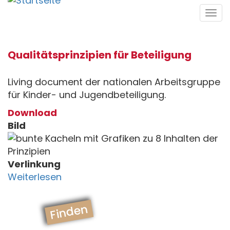
Direkt
Tog
zum
navi
Inhalt
Qualitätsprinzipien für Beteiligung
Living document der nationalen Arbeitsgruppe
für Kinder- und Jugendbeteiligung.
Download
Bild
Verlinkung
Weiterlesen
Finden