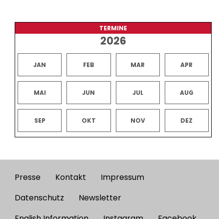
TERMINE
2026
JAN
FEB
MAR
APR
MAI
JUN
JUL
AUG
SEP
OKT
NOV
DEZ
Presse
Kontakt
Impressum
Footer
menu
Datenschutz
Newsletter
English Information
Instagram
Facebook