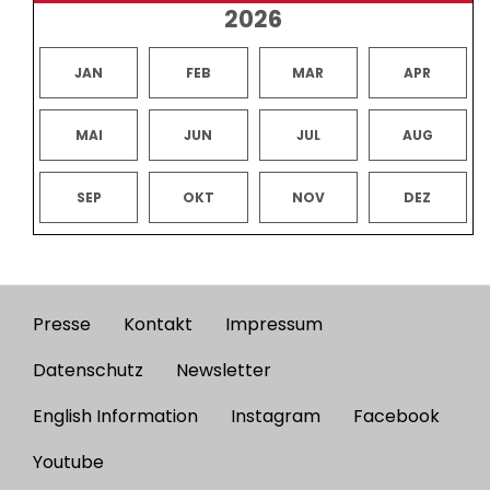
2026
JAN
FEB
MAR
APR
MAI
JUN
JUL
AUG
SEP
OKT
NOV
DEZ
Presse
Kontakt
Impressum
Footer
menu
Datenschutz
Newsletter
English Information
Instagram
Facebook
Youtube