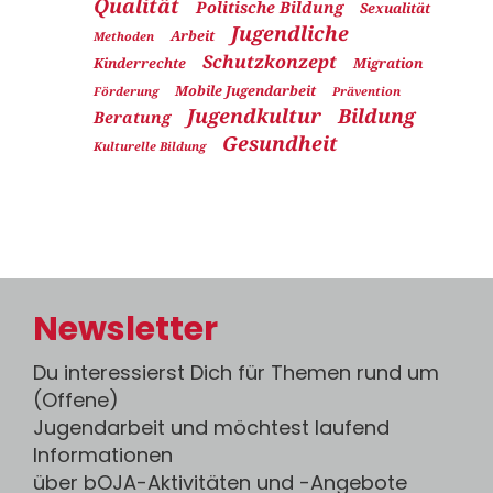
Qualität
Politische Bildung
Sexualität
Jugendliche
Arbeit
Methoden
Schutzkonzept
Kinderrechte
Migration
Mobile Jugendarbeit
Förderung
Prävention
Jugendkultur
Bildung
Beratung
Gesundheit
Kulturelle Bildung
Newsletter
Du interessierst Dich für Themen rund um
(Offene)
Jugendarbeit und möchtest laufend
Informationen
über bOJA-Aktivitäten und -Angebote