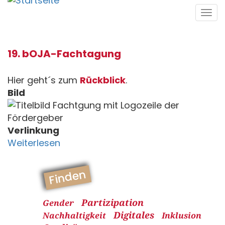
Direkt
Tog
zum
navi
Inhalt
19. bOJA-Fachtagung
Hier geht´s zum
Rückblick
.
Bild
Verlinkung
Weiterlesen
Finden
Partizipation
Gender
Digitales
Nachhaltigkeit
Inklusion