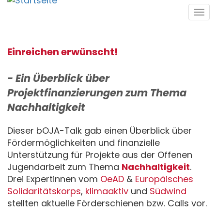
Direkt
Tog
zum
navi
Inhalt
Einreichen erwünscht!
- Ein Überblick über
Projektfinanzierungen zum Thema
Nachhaltigkeit
Dieser bOJA-Talk gab einen Überblick über
Fördermöglichkeiten und finanzielle
Unterstützung für Projekte aus der Offenen
Jugendarbeit zum Thema
Nachhaltigkeit
.
Drei Expertinnen vom
OeAD
&
Europäisches
Solidaritätskorps
,
klimaaktiv
und
Südwind
stellten aktuelle Förderschienen bzw. Calls vor.