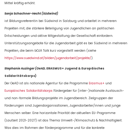
Mittel kräftig erhöht.
Sonja Schachner-Hecht (Südwind)
ist Bildungsreferentin bei Südwind in Salzburg und arbeitet in mehreren
Projekten mit, die stärkere Beteiligung von Jugendlichen an politischen
Entscheidungen und aktive Mitgestaltung der Gesellschaft einfordern.
Unterstützungsangebote für die Jugendarbeit gibt es bei Südwind in mehreren
Projekten, die beim bOJA Talk kurz vorgestellt werden (siehe
https://www.suedwind.at/bilden/jugendarbeit/projekte/
).
Stephanie Auzinger (OeAD,
ERASMUS+ Jugend & Europäisches
Solidaritätskorps)
Der OeAD ist als nationale Agentur für die Programme
Erasmus+
und
Europäisches Solidaritätskorps
Fördergeber für (inter-)nationale Austausch-
und non-formale Bildungsprojekte im Jugendbereich. Zielgruppen der
Förderungen sind Jugendorganisationen, Jugendarbeiter/innen und junge
Menschen selber. Eine horizontale Priorität der aktuellen EU-Programme
(Laufzeit 2021-2027) ist das Thema Umwelt-/Klimaschutz & Nachhaltigkeit.
Was dies im Rahmen der Förderprogramme und für die konkrete