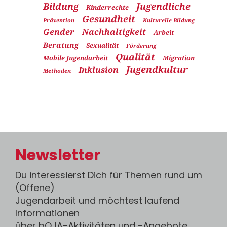
Bildung
Jugendliche
Kinderrechte
Gesundheit
Prävention
Kulturelle Bildung
Gender
Nachhaltigkeit
Arbeit
Beratung
Sexualität
Förderung
Qualität
Mobile Jugendarbeit
Migration
Jugendkultur
Inklusion
Methoden
Newsletter
Du interessierst Dich für Themen rund um
(Offene)
Jugendarbeit und möchtest laufend
Informationen
über bOJA-Aktivitäten und -Angebote