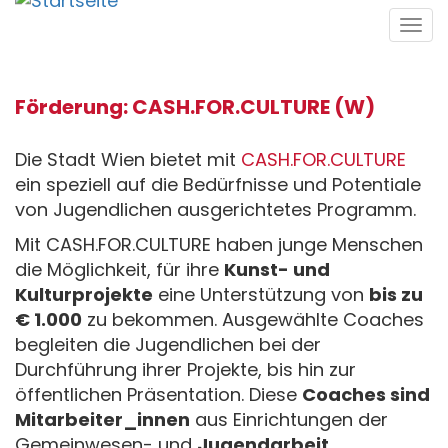
Direkt
Tog
zum
navi
Inhalt
Förderung: CASH.FOR.CULTURE (W)
Die Stadt Wien bietet mit
CASH.FOR.CULTURE
ein speziell auf die Bedürfnisse und Potentiale
von Jugendlichen ausgerichtetes Programm.
Mit CASH.FOR.CULTURE haben junge Menschen
die Möglichkeit, für ihre
Kunst- und
Kulturprojekte
eine Unterstützung von
bis zu
€ 1.000
zu bekommen. Ausgewählte Coaches
begleiten die Jugendlichen bei der
Durchführung ihrer Projekte, bis hin zur
öffentlichen Präsentation. Diese
Coaches sind
Mitarbeiter_innen
aus Einrichtungen der
Gemeinwesen- und
Jugendarbeit.