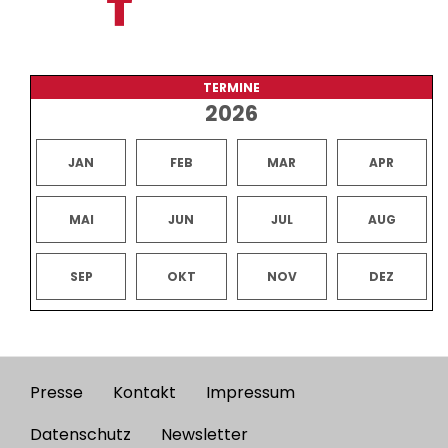
TERMINE
2026
JAN
FEB
MAR
APR
MAI
JUN
JUL
AUG
SEP
OKT
NOV
DEZ
Presse
Kontakt
Impressum
Footer
menu
Datenschutz
Newsletter