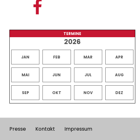
TERMINE
2026
JAN
FEB
MAR
APR
MAI
JUN
JUL
AUG
SEP
OKT
NOV
DEZ
Presse
Kontakt
Impressum
Footer