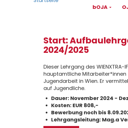
Main
Direkt
bOJA
OJ
zum
navigati
Inhalt
Start: Aufbaulehr
2024/2025
Dieser Lehrgang des WIENXTRA-IFP
hauptamtliche Mitarbeiter*innen
Jugendarbeit in Wien. Er vermit
auf Jugendliche.
Dauer: November 2024 - De
Kosten: EUR 808,-
Bewerbung noch bis 8.09.20
Lehrgangsleitung: Mag.a Ve