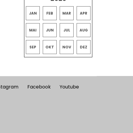
JAN
FEB
MAR
APR
MAI
JUN
JUL
AUG
SEP
OKT
NOV
DEZ
stagram
Facebook
Youtube