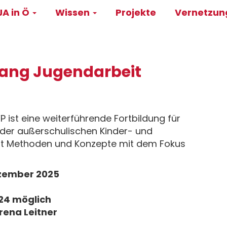
A in Ö
Wissen
Projekte
Vernetzu
on
gang Jugendarbeit
 ist eine weiterführende Fortbildung für
 der außerschulischen Kinder- und
telt Methoden und Konzepte mit dem Fokus
zember 2025
24 möglich
rena Leitner