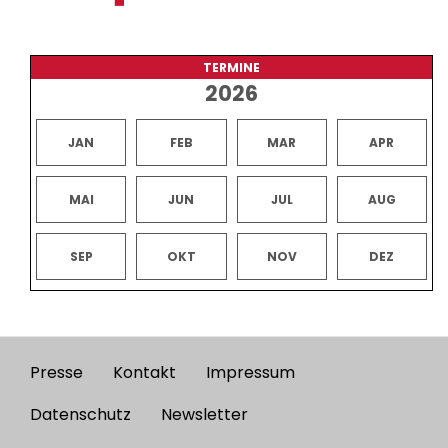
TERMINE
2026
JAN
FEB
MAR
APR
MAI
JUN
JUL
AUG
SEP
OKT
NOV
DEZ
Presse
Kontakt
Impressum
Footer
menu
Datenschutz
Newsletter