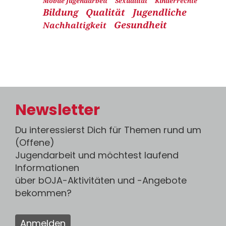
Mobile Jugendarbeit
Sexualität
Kinderrechte
Bildung
Qualität
Jugendliche
Gesundheit
Nachhaltigkeit
Newsletter
Du interessierst Dich für Themen rund um
(Offene)
Jugendarbeit und möchtest laufend
Informationen
über bOJA-Aktivitäten und -Angebote
bekommen?
Anmelden