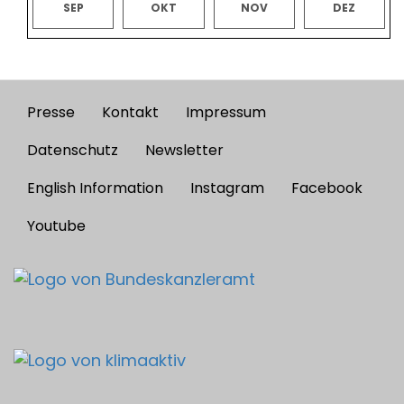
SEP
OKT
NOV
DEZ
Presse
Kontakt
Impressum
Footer
menu
Datenschutz
Newsletter
English Information
Instagram
Facebook
Youtube