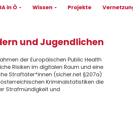
A in Ö
Wissen
Projekte
Vernetzu
on
ndern und Jugendlichen
ahmen der Europäischen Public Health
iche Risiken im digitalen Raum und eine
he Straftäter*innen (sicher.net §207a)
österreichischen Kriminalstatistiken die
er Strafmündigkeit und