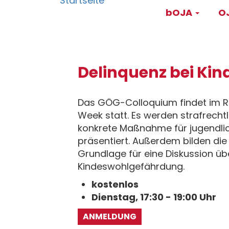
Main
Direkt
bOJA
OJ
zum
navigati
Inhalt
Delinquenz bei Ki
Das GÖG-Colloquium findet im R
Week statt. Es werden strafrechtl
konkrete Maßnahme für jugendlic
präsentiert. Außerdem bilden die 
Grundlage für eine Diskussion üb
Kindeswohlgefährdung.
kostenlos
Dienstag, 17:30 - 19:00 Uhr
ANMELDUNG