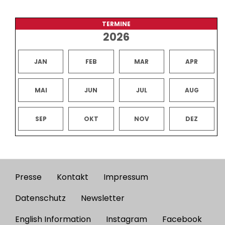
TERMINE
2026
JAN
FEB
MAR
APR
MAI
JUN
JUL
AUG
SEP
OKT
NOV
DEZ
Presse
Kontakt
Impressum
Footer
menu
Datenschutz
Newsletter
English Information
Instagram
Facebook