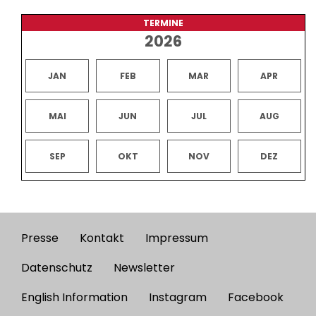
TERMINE
2026
JAN
FEB
MAR
APR
MAI
JUN
JUL
AUG
SEP
OKT
NOV
DEZ
Presse
Kontakt
Impressum
Footer
menu
Datenschutz
Newsletter
English Information
Instagram
Facebook