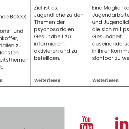
Ziel ist es,
Eine Möglichkei
Jugendliche zu den
Jugendarbeite
nde BoXXX
Themen der
und Jugendlic
psychosozialen
die sich mit p
ions- und
Gesundheit zu
Gesundheit
koffer,
informieren,
auseinanderse
ialien zu
aktivieren und zu
in ihrer Komm
densten
beteiligen.
sichtbar zu we
eitsthemen
t.
en
Weiterlesen
Weiterlesen