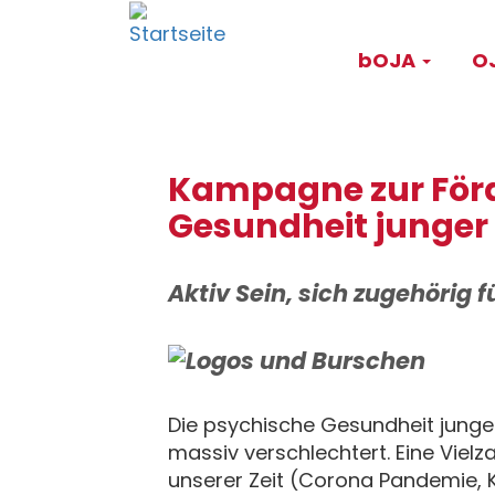
Direkt
Main
zum
bOJA
OJ
Inhalt
navigati
Kampagne zur Förd
Gesundheit junge
Aktiv Sein, sich zugehörig f
Die psychische Gesundheit junger
massiv verschlechtert. Eine Vielza
unserer Zeit (Corona Pandemie, K