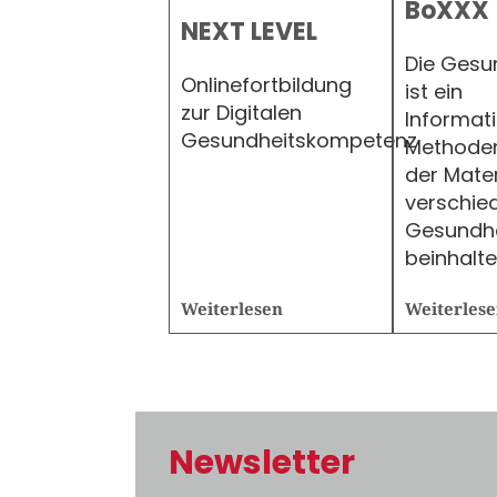
BoXXX
NEXT LEVEL
Die Gesu
Onlinefortbildung
ist ein
zur Digitalen
Informat
Gesundheitskompetenz
Methoden
der Mater
verschie
Gesundh
beinhalte
Weiterlesen
Weiterles
Newsletter