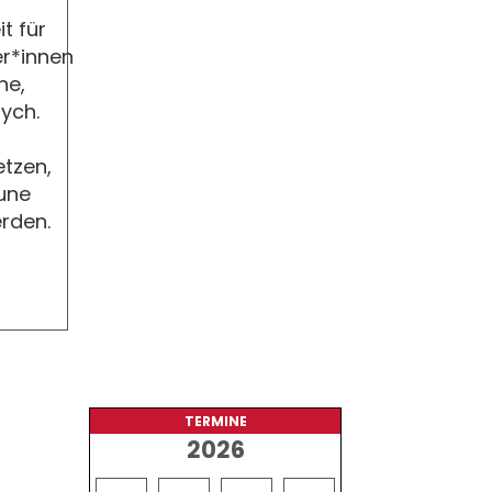
t für
r*innen
he,
sych.
tzen,
une
rden.
TERMINE
2026