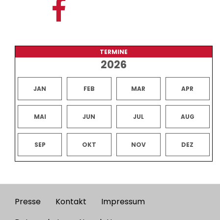
TERMINE
2026
JAN
FEB
MAR
APR
MAI
JUN
JUL
AUG
SEP
OKT
NOV
DEZ
Presse
Kontakt
Impressum
Footer