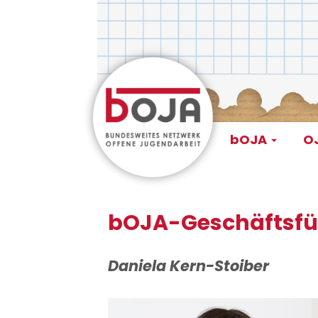
Direkt
zum
Inhalt
Main
bOJA
OJ
navigati
bOJA-Geschäftsf
Daniela Kern-Stoiber