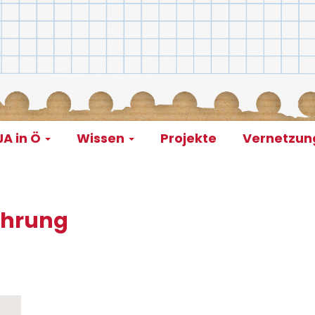
A in Ö
Wissen
Projekte
Vernetzu
on
ührung