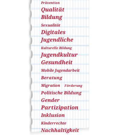
Prävention
Qualität
Bildung
Sexualität
Digitales
Jugendliche
Kulturelle Bildung
Jugendkultur
Gesundheit
Mobile Jugendarbeit
Beratung
Migration
Förderung
Politische Bildung
Gender
Partizipation
Inklusion
Kinderrechte
Nachhaltigkeit