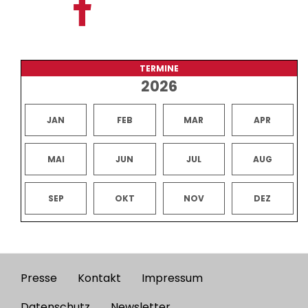
TERMINE
2026
JAN
FEB
MAR
APR
MAI
JUN
JUL
AUG
SEP
OKT
NOV
DEZ
Presse
Kontakt
Impressum
Footer
Datenschutz
Newsletter