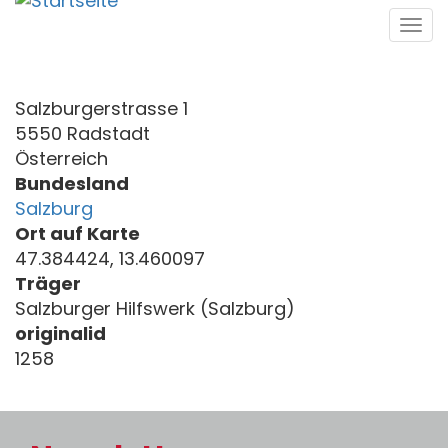
Direkt
Tog
zum
navi
Inhalt
Salzburgerstrasse 1
5550 Radstadt
Österreich
Bundesland
Salzburg
Ort auf Karte
47.384424, 13.460097
Träger
Salzburger Hilfswerk (Salzburg)
originalid
1258