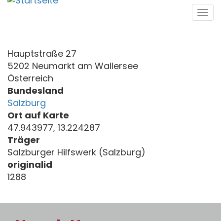
Direkt
Tog
zum
navi
Inhalt
Hauptstraße 27
5202 Neumarkt am Wallersee
Österreich
Bundesland
Salzburg
Ort auf Karte
47.943977, 13.224287
Träger
Salzburger Hilfswerk (Salzburg)
originalid
1288