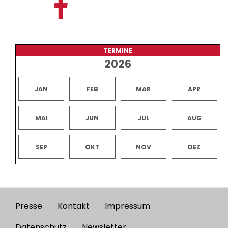
TERMINE
2026
JAN
FEB
MAR
APR
MAI
JUN
JUL
AUG
SEP
OKT
NOV
DEZ
Presse
Kontakt
Impressum
Footer
Datenschutz
Newsletter