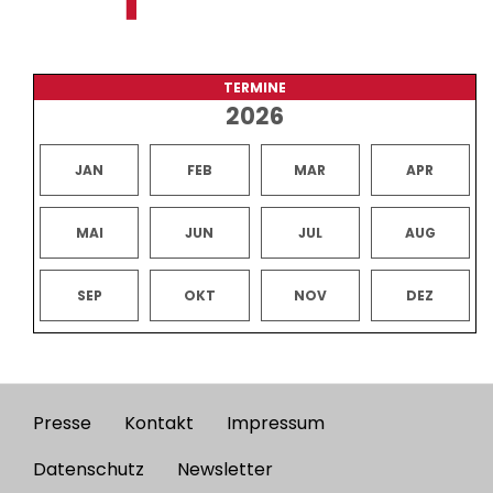
TERMINE
2026
JAN
FEB
MAR
APR
MAI
JUN
JUL
AUG
SEP
OKT
NOV
DEZ
Presse
Kontakt
Impressum
Footer
menu
Datenschutz
Newsletter