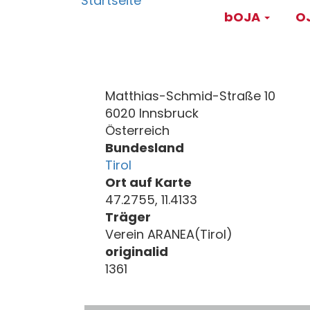
Main
Direkt
bOJA
OJ
zum
navigati
Inhalt
Matthias-Schmid-Straße 10
6020 Innsbruck
Österreich
Bundesland
Tirol
Ort auf Karte
47.2755, 11.4133
Träger
Verein ARANEA(Tirol)
originalid
1361