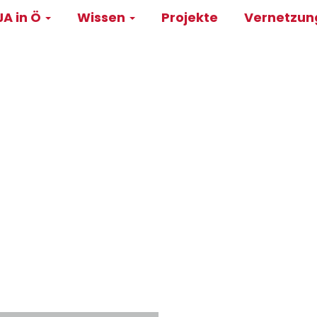
A in Ö
Wissen
Projekte
Vernetzu
on