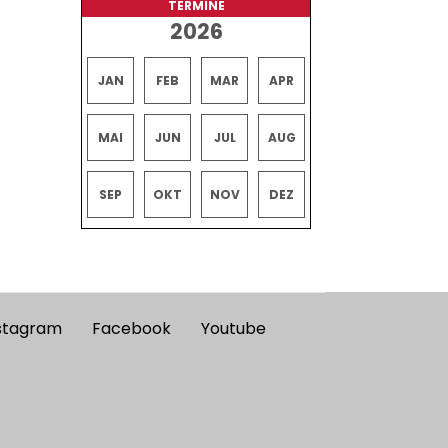
TERMINE
2026
JAN
FEB
MAR
APR
MAI
JUN
JUL
AUG
SEP
OKT
NOV
DEZ
stagram
Facebook
Youtube