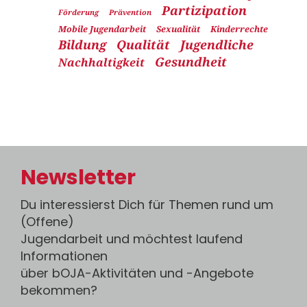
Partizipation
Förderung
Prävention
Mobile Jugendarbeit
Sexualität
Kinderrechte
Bildung
Qualität
Jugendliche
Gesundheit
Nachhaltigkeit
Newsletter
Du interessierst Dich für Themen rund um
(Offene)
Jugendarbeit und möchtest laufend
Informationen
über bOJA-Aktivitäten und -Angebote
bekommen?