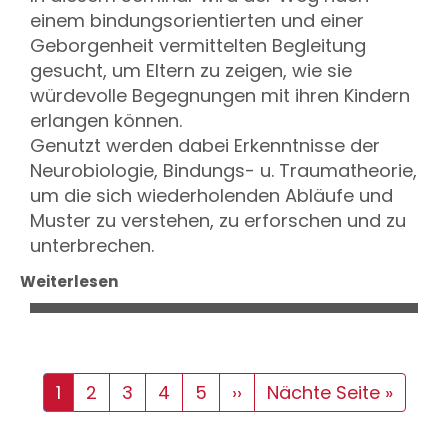
einem bindungsorientierten und einer
Geborgenheit vermittelten Begleitung
gesucht, um Eltern zu zeigen, wie sie
würdevolle Begegnungen mit ihren Kindern
erlangen können.
Genutzt werden dabei Erkenntnisse der
Neurobiologie, Bindungs- u. Traumatheorie,
um die sich wiederholenden Abläufe und
Muster zu verstehen, zu erforschen und zu
unterbrechen.
Weiterlesen
Seitennummerierung
Aktuelle
1
Seite
2
Seite
3
Seite
4
Seite
5
Nächste
››
Letzte
Nächte Seite »
Seite
Seite
Seite