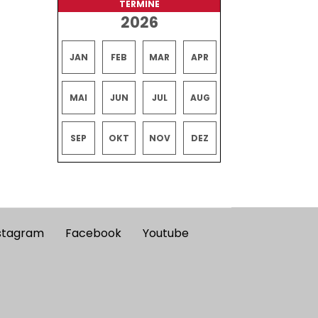
TERMINE
2026
JAN
FEB
MAR
APR
MAI
JUN
JUL
AUG
SEP
OKT
NOV
DEZ
stagram
Facebook
Youtube