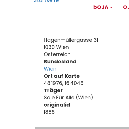
Main
Direkt
bOJA
OJ
zum
navigati
Inhalt
Hagenmüllergasse 31
1030 Wien
Österreich
Bundesland
Wien
Ort auf Karte
48.1976, 16.4048
Träger
Sale Für Alle (Wien)
originalid
1886