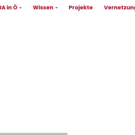
A in Ö
Wissen
Projekte
Vernetzu
on