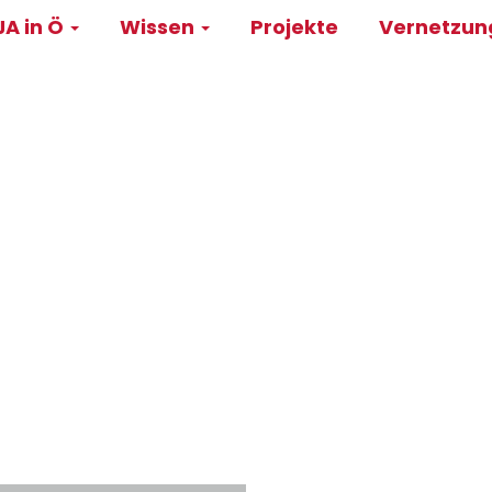
A in Ö
Wissen
Projekte
Vernetzu
on