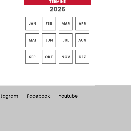
TERMINE
2026
JAN
FEB
MAR
APR
MAI
JUN
JUL
AUG
SEP
OKT
NOV
DEZ
stagram
Facebook
Youtube