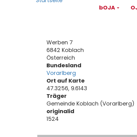
Main
Direkt
bOJA
OJ
zum
navigati
Inhalt
Werben 7
6842 Koblach
Österreich
Bundesland
Vorarlberg
Ort auf Karte
47.3256, 9.6143
Träger
Gemeinde Koblach (Vorarlberg)
originalid
1524