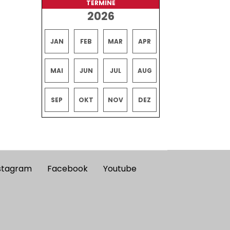
TERMINE
2026
JAN
FEB
MAR
APR
MAI
JUN
JUL
AUG
SEP
OKT
NOV
DEZ
stagram
Facebook
Youtube