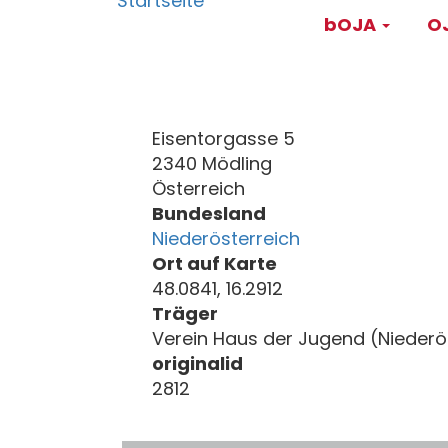
Main
Direkt
bOJA
OJ
zum
navigati
Inhalt
Eisentorgasse 5
2340 Mödling
Österreich
Bundesland
Niederösterreich
Ort auf Karte
48.0841, 16.2912
Träger
Verein Haus der Jugend (Niederö
originalid
2812