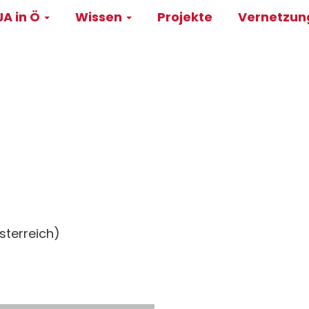
A in Ö
Wissen
Projekte
Vernetzu
on
sterreich)