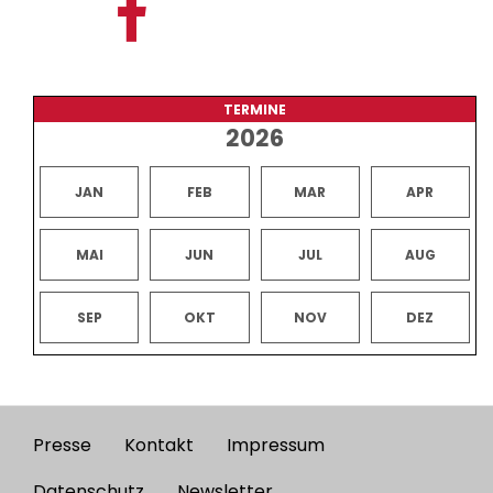
TERMINE
2026
JAN
FEB
MAR
APR
MAI
JUN
JUL
AUG
SEP
OKT
NOV
DEZ
Presse
Kontakt
Impressum
Footer
Datenschutz
Newsletter