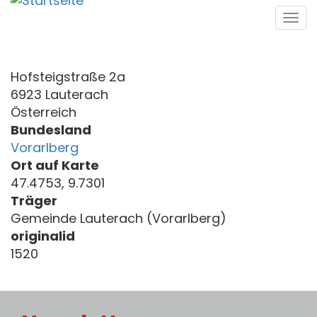
Direkt
Tog
zum
navi
Inhalt
Hofsteigstraße 2a
6923 Lauterach
Österreich
Bundesland
Vorarlberg
Ort auf Karte
47.4753, 9.7301
Träger
Gemeinde Lauterach (Vorarlberg)
originalid
1520