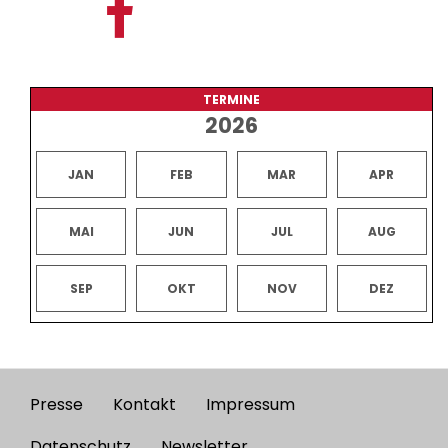
TERMINE
2026
JAN
FEB
MAR
APR
MAI
JUN
JUL
AUG
SEP
OKT
NOV
DEZ
Presse
Kontakt
Impressum
Footer
Datenschutz
Newsletter