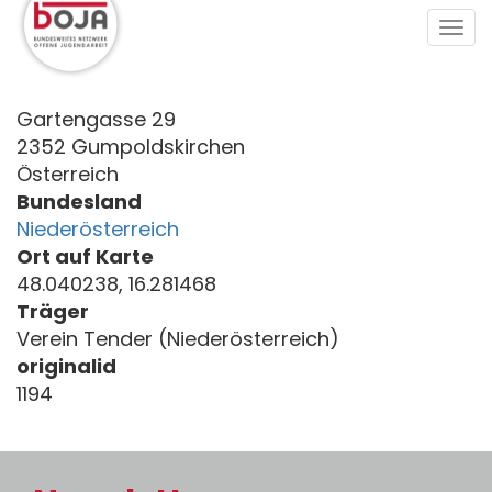
Direkt
Tog
zum
navi
Inhalt
Gartengasse 29
2352 Gumpoldskirchen
Österreich
Bundesland
Niederösterreich
Ort auf Karte
48.040238, 16.281468
Träger
Verein Tender (Niederösterreich)
originalid
1194